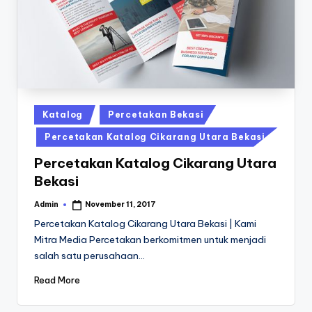
a
24
Jam
v
a
P
ri
n
Posted
Katalog
Percetakan Bekasi
in
t
Percetakan Katalog Cikarang Utara Bekasi
0
Percetakan Katalog Cikarang Utara
Bekasi
8
1
Admin
November 11, 2017
Posted
by
Percetakan Katalog Cikarang Utara Bekasi | Kami
3
Mitra Media Percetakan berkomitmen untuk menjadi
-
salah satu perusahaan…
1
Read More
6