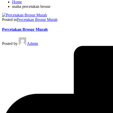
Home
usaha percetakan brosur
Posted in
Percetakan Brosur Murah
Percetakan Brosur Murah
Posted by
Admin