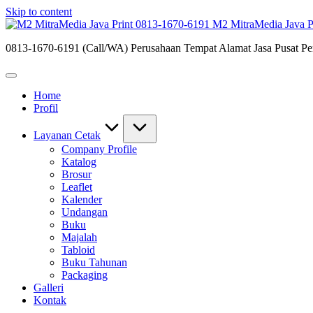
Skip to content
M2 MitraMedia Java P
0813-1670-6191 (Call/WA) Perusahaan Tempat Alamat Jasa Pusat Per
Home
Profil
Layanan Cetak
Company Profile
Katalog
Brosur
Leaflet
Kalender
Undangan
Buku
Majalah
Tabloid
Buku Tahunan
Packaging
Galleri
Kontak