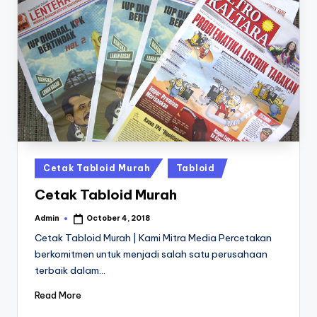
7
0
-
6
1
9
1
Posted
Cetak Tabloid Murah
Tabloid
in
Cetak Tabloid Murah
Admin
October 4, 2018
Posted
by
Cetak Tabloid Murah | Kami Mitra Media Percetakan
berkomitmen untuk menjadi salah satu perusahaan
terbaik dalam…
Read More