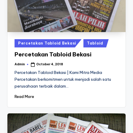
a
24
Jam
v
a
P
ri
Posted
Percetakan Tabloid Bekasi
Tabloid
n
in
Percetakan Tabloid Bekasi
t
Admin
October 4, 2018
Posted
0
by
Percetakan Tabloid Bekasi | Kami Mitra Media
8
Percetakan berkomitmen untuk menjadi salah satu
perusahaan terbaik dalam…
1
3
Read More
-
1
6