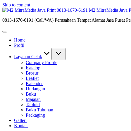
Skip to content
M2 MitraMedia Java P
0813-1670-6191 (Call/WA) Perusahaan Tempat Alamat Jasa Pusat Per
Home
Profil
Layanan Cetak
Company Profile
Katalog
Brosur
Leaflet
Kalender
Undangan
Buku
Majalah
Tabloid
Buku Tahunan
Packaging
Galleri
Kontak