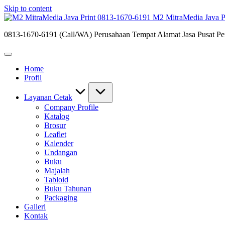
Skip to content
M2 MitraMedia Java P
0813-1670-6191 (Call/WA) Perusahaan Tempat Alamat Jasa Pusat Per
Home
Profil
Layanan Cetak
Company Profile
Katalog
Brosur
Leaflet
Kalender
Undangan
Buku
Majalah
Tabloid
Buku Tahunan
Packaging
Galleri
Kontak