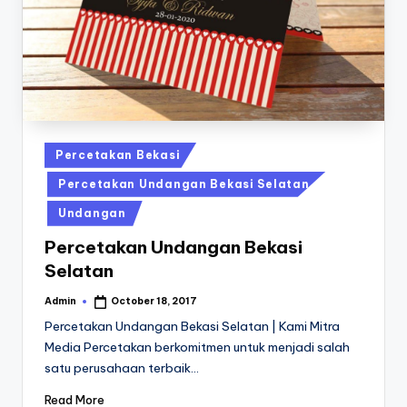
a
24
Jam
v
a
P
ri
n
Posted
Percetakan Bekasi
in
t
Percetakan Undangan Bekasi Selatan
0
Undangan
8
Percetakan Undangan Bekasi
1
Selatan
3
Admin
October 18, 2017
Posted
by
-
Percetakan Undangan Bekasi Selatan | Kami Mitra
Media Percetakan berkomitmen untuk menjadi salah
1
satu perusahaan terbaik…
6
Read More