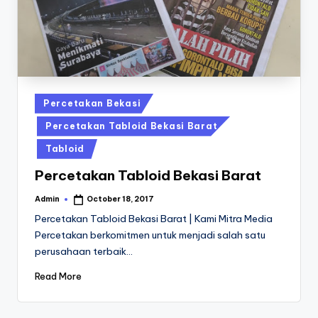
a
24
Jam
v
a
P
ri
Posted
Percetakan Bekasi
n
in
Percetakan Tabloid Bekasi Barat
t
Tabloid
0
Percetakan Tabloid Bekasi Barat
8
Admin
October 18, 2017
Posted
1
by
Percetakan Tabloid Bekasi Barat | Kami Mitra Media
3
Percetakan berkomitmen untuk menjadi salah satu
perusahaan terbaik…
-
Read More
1
6