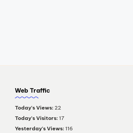
8
1
3
-
1
6
7
Web Traffic
0
-
Today's Views:
22
Today's Visitors:
17
6
Yesterday's Views:
116