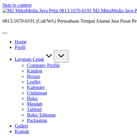
Skip to content
M2 MitraMedia Java P
0813-1670-6191 (Call/WA) Perusahaan Tempat Alamat Jasa Pusat Per
Home
Profil
Layanan Cetak
Company Profile
Katalog
Brosur
Leaflet
Kalender
Undangan
Buku
Majalah
Tabloid
Buku Tahunan
Packaging
Galleri
Kontak