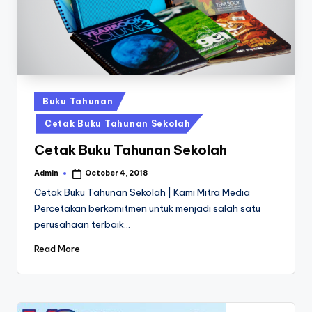
a
24
Jam
v
a
P
ri
Posted
Buku Tahunan
n
in
Cetak Buku Tahunan Sekolah
t
Cetak Buku Tahunan Sekolah
0
Admin
October 4, 2018
Posted
8
by
Cetak Buku Tahunan Sekolah | Kami Mitra Media
1
Percetakan berkomitmen untuk menjadi salah satu
perusahaan terbaik…
3
-
Read More
1
6