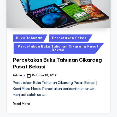
a
24
Jam
v
a
P
ri
Posted
Buku Tahunan
Percetakan Bekasi
n
in
Percetakan Buku Tahunan Cikarang Pusat
Bekasi
t
0
Percetakan Buku Tahunan Cikarang
Pusat Bekasi
8
Admin
October 18, 2017
1
Posted
by
Percetakan Buku Tahunan Cikarang Pusat Bekasi |
3
Kami Mitra Media Percetakan berkomitmen untuk
-
menjadi salah satu…
1
Read More
6