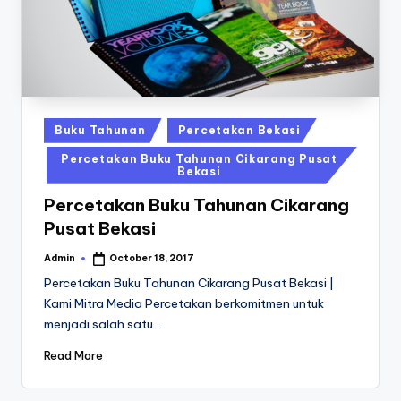
a
24
Jam
v
a
P
ri
Posted
Buku Tahunan
Percetakan Bekasi
n
in
Percetakan Buku Tahunan Cikarang Pusat
Bekasi
t
0
Percetakan Buku Tahunan Cikarang
Pusat Bekasi
8
Admin
October 18, 2017
1
Posted
by
Percetakan Buku Tahunan Cikarang Pusat Bekasi |
3
Kami Mitra Media Percetakan berkomitmen untuk
-
menjadi salah satu…
1
Read More
6