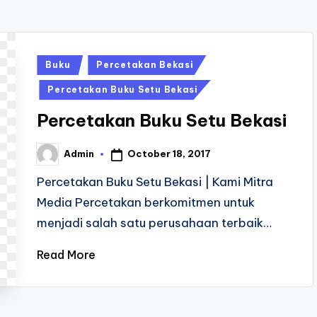
Posted
Buku
Percetakan Bekasi
in
Percetakan Buku Setu Bekasi
Percetakan Buku Setu Bekasi
October 18, 2017
Admin
Posted
by
Percetakan Buku Setu Bekasi | Kami Mitra
Media Percetakan berkomitmen untuk
menjadi salah satu perusahaan terbaik…
Read More