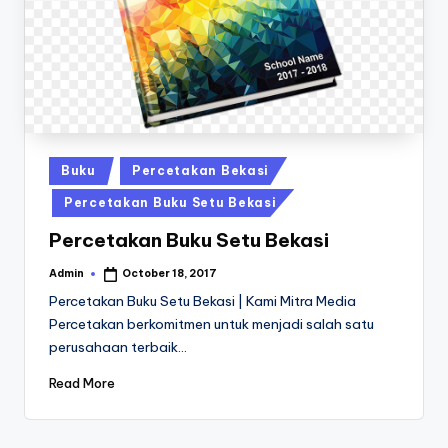
a
24
Jam
v
a
P
ri
n
Posted
Buku
Percetakan Bekasi
in
t
Percetakan Buku Setu Bekasi
0
Percetakan Buku Setu Bekasi
8
Admin
October 18, 2017
Posted
1
by
Percetakan Buku Setu Bekasi | Kami Mitra Media
Percetakan berkomitmen untuk menjadi salah satu
3
perusahaan terbaik…
-
Read More
1
6