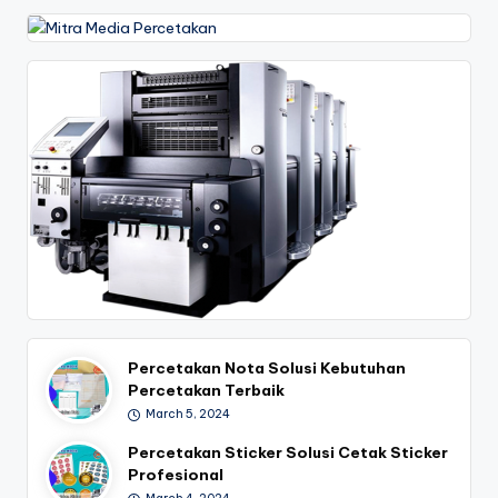
7
0
-
6
1
9
1
Percetakan Nota Solusi Kebutuhan
Percetakan Terbaik
March 5, 2024
Percetakan Sticker Solusi Cetak Sticker
Profesional