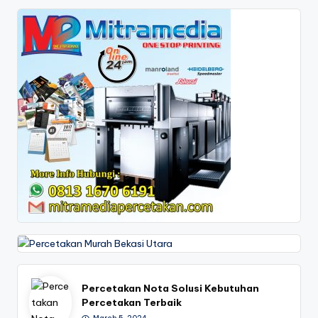
7
0
-
6
1
9
1
Percetakan Nota Solusi Kebutuhan
Percetakan Terbaik