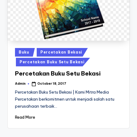
a
24
Jam
v
a
P
ri
n
Posted
Buku
Percetakan Bekasi
in
t
Percetakan Buku Setu Bekasi
0
Percetakan Buku Setu Bekasi
8
Admin
October 18, 2017
Posted
1
by
Percetakan Buku Setu Bekasi | Kami Mitra Media
Percetakan berkomitmen untuk menjadi salah satu
3
perusahaan terbaik…
-
Read More
1
6