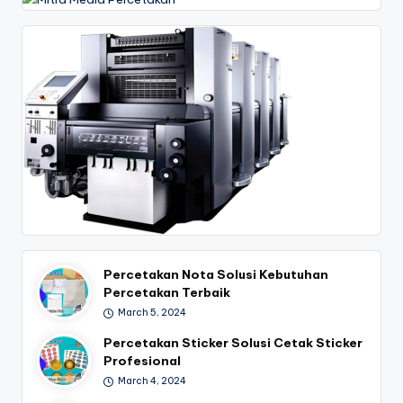
7
0
-
6
1
9
1
Percetakan Nota Solusi Kebutuhan
Percetakan Terbaik
March 5, 2024
Percetakan Sticker Solusi Cetak Sticker
Profesional
March 4, 2024