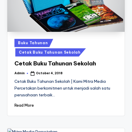
a
24
Jam
v
a
P
ri
Posted
Buku Tahunan
n
in
Cetak Buku Tahunan Sekolah
t
Cetak Buku Tahunan Sekolah
0
Admin
October 4, 2018
Posted
8
by
Cetak Buku Tahunan Sekolah | Kami Mitra Media
1
Percetakan berkomitmen untuk menjadi salah satu
perusahaan terbaik…
3
-
Read More
1
6