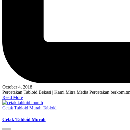
October 4, 2018
Percetakan Tabloid Bekasi | Kami Mitra Media Percetakan berkomitm
Read More
Posted
Cetak Tabloid Murah
Tabloid
in
Cetak Tabloid Murah