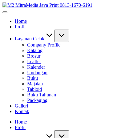
Skip
M2
to
0813-
MitraMedia
content
1670-
Java
Home
6191
Print
Profil
(Call/WA)
0813-
Perusahaan
1670-
Tempat
6191
Layanan Cetak
Alamat
Company Profile
Jasa
Katalog
Pusat
Brosur
Percetakan
Leaflet
Bekasi
Kalender
Barat
Undangan
Timur
Buku
Utara
Majalah
Selatan
Tabloid
Murah
Buku Tahunan
24
Packaging
Jam
Galleri
Kontak
Home
Profil