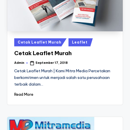
a
24
Jam
v
a
P
ri
Posted
Cetak Leaflet Murah
Leaflet
n
in
Cetak Leaflet Murah
t
Admin
September 17, 2018
Posted
0
by
Cetak Leaflet Murah | Kami Mitra Media Percetakan
8
berkomitmen untuk menjadi salah satu perusahaan
terbaik dalam…
1
3
Read More
-
1
6