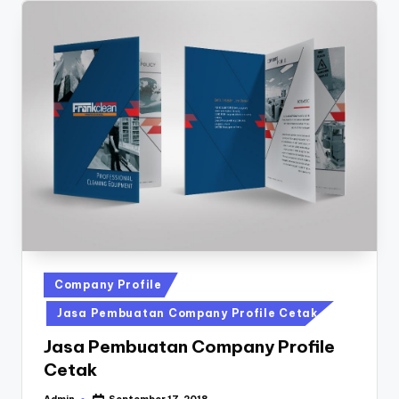
7
0
-
6
1
9
1
Posted
Company Profile
in
Jasa Pembuatan Company Profile Cetak
Jasa Pembuatan Company Profile
Cetak