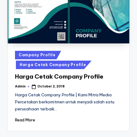
a
24
Jam
v
a
P
ri
n
Posted
Company Profile
t
in
Harga Cetak Company Profile
0
Harga Cetak Company Profile
8
Admin
October 2, 2018
Posted
1
by
Harga Cetak Company Profile | Kami Mitra Media
3
Percetakan berkomitmen untuk menjadi salah satu
perusahaan terbaik…
-
1
Read More
6