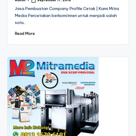
Admin
September 17, 2018
Posted
by
Jasa Pembuatan Company Profile Cetak | Kami Mitra
Media Percetakan berkomitmen untuk menjadi salah
satu…
Read More