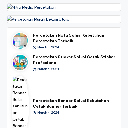
7
0
-
6
Percetakan Nota Solusi Kebutuhan
1
Percetakan Terbaik
March 5, 2024
9
Percetakan Sticker Solusi Cetak Sticker
1
Profesional
March 4, 2024
Percetakan Banner Solusi Kebutuhan
Cetak Banner Terbaik
March 4, 2024