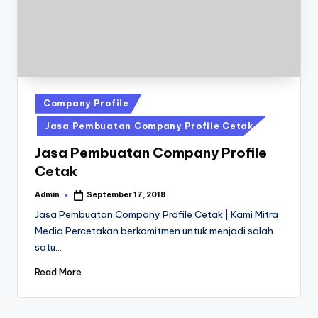
a
24
Jam
v
a
P
ri
Posted
Company Profile
n
in
Jasa Pembuatan Company Profile Cetak
t
Jasa Pembuatan Company Profile
0
Cetak
8
Admin
September 17, 2018
Posted
1
by
Jasa Pembuatan Company Profile Cetak | Kami Mitra
Media Percetakan berkomitmen untuk menjadi salah
3
satu…
-
Read More
1
6