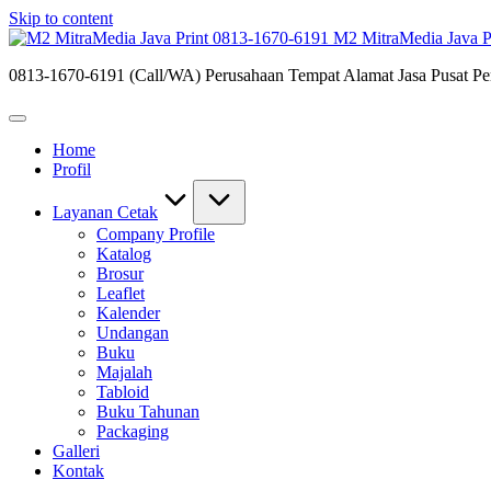
Skip to content
M2 MitraMedia Java P
0813-1670-6191 (Call/WA) Perusahaan Tempat Alamat Jasa Pusat Per
Home
Profil
Layanan Cetak
Company Profile
Katalog
Brosur
Leaflet
Kalender
Undangan
Buku
Majalah
Tabloid
Buku Tahunan
Packaging
Galleri
Kontak