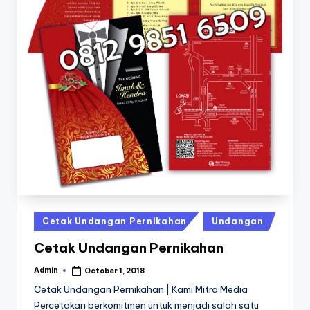
a
24
Jam
v
a
P
ri
n
t
0
8
1
Posted
Cetak Undangan Pernikahan
Undangan
3
in
Cetak Undangan Pernikahan
-
1
Admin
October 1, 2018
Posted
by
Cetak Undangan Pernikahan | Kami Mitra Media
6
Percetakan berkomitmen untuk menjadi salah satu