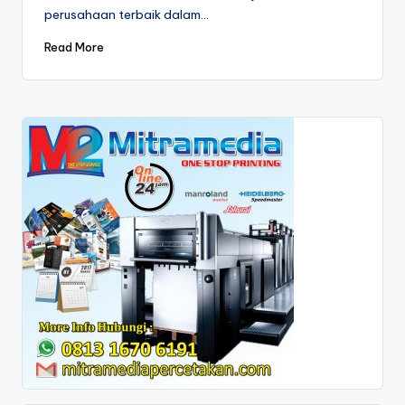
7
perusahaan terbaik dalam…
0
Read More
-
6
1
9
1