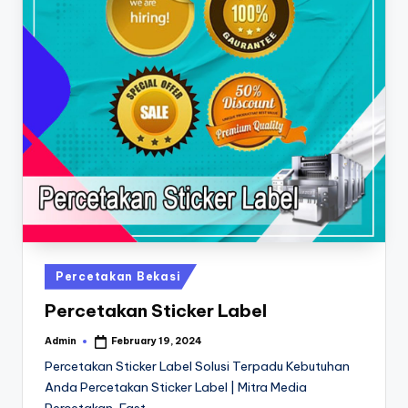
a
24
Jam
v
a
P
ri
n
t
0
8
1
Posted
Percetakan Bekasi
in
3
Percetakan Sticker Label
-
Admin
February 19, 2024
Posted
1
by
Percetakan Sticker Label Solusi Terpadu Kebutuhan
6
Anda Percetakan Sticker Label | Mitra Media
Percetakan, Fast…