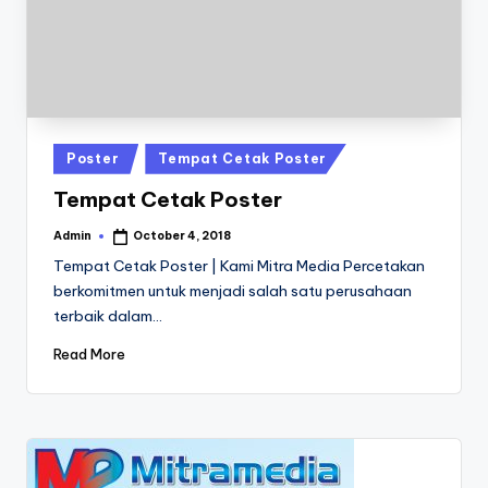
a
24
Jam
v
a
P
ri
Posted
Poster
Tempat Cetak Poster
n
in
Tempat Cetak Poster
t
Admin
October 4, 2018
Posted
0
by
Tempat Cetak Poster | Kami Mitra Media Percetakan
8
berkomitmen untuk menjadi salah satu perusahaan
terbaik dalam…
1
3
Read More
-
1
6