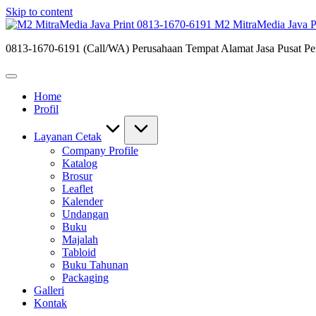
Skip to content
M2 MitraMedia Java P
0813-1670-6191 (Call/WA) Perusahaan Tempat Alamat Jasa Pusat Per
Home
Profil
Layanan Cetak
Company Profile
Katalog
Brosur
Leaflet
Kalender
Undangan
Buku
Majalah
Tabloid
Buku Tahunan
Packaging
Galleri
Kontak