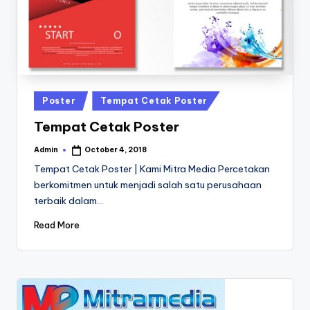
a
24
Jam
v
a
P
ri
Posted
Poster
Tempat Cetak Poster
n
in
Tempat Cetak Poster
t
Admin
October 4, 2018
Posted
0
by
Tempat Cetak Poster | Kami Mitra Media Percetakan
8
berkomitmen untuk menjadi salah satu perusahaan
terbaik dalam…
1
3
Read More
-
1
6