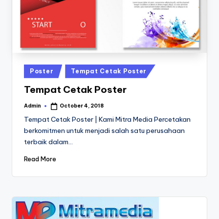
a
24
Jam
v
a
P
ri
Posted
Poster
Tempat Cetak Poster
n
in
Tempat Cetak Poster
t
Admin
October 4, 2018
Posted
0
by
Tempat Cetak Poster | Kami Mitra Media Percetakan
8
berkomitmen untuk menjadi salah satu perusahaan
terbaik dalam…
1
3
Read More
-
1
6