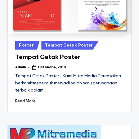
a
24
Jam
v
a
P
ri
Posted
Poster
Tempat Cetak Poster
n
in
Tempat Cetak Poster
t
Admin
October 4, 2018
Posted
0
by
Tempat Cetak Poster | Kami Mitra Media Percetakan
8
berkomitmen untuk menjadi salah satu perusahaan
terbaik dalam…
1
3
Read More
-
1
6