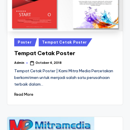
a
24
Jam
v
a
P
ri
Posted
Poster
Tempat Cetak Poster
n
in
Tempat Cetak Poster
t
Admin
October 4, 2018
Posted
0
by
Tempat Cetak Poster | Kami Mitra Media Percetakan
8
berkomitmen untuk menjadi salah satu perusahaan
terbaik dalam…
1
3
Read More
-
1
6