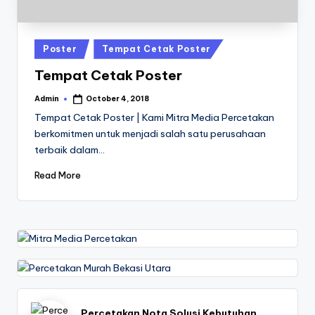
a
24
Jam
v
a
Posted
Poster
Tempat Cetak Poster
in
P
Tempat Cetak Poster
ri
Admin
October 4, 2018
Posted
by
n
Tempat Cetak Poster | Kami Mitra Media Percetakan
berkomitmen untuk menjadi salah satu perusahaan
t
terbaik dalam…
0
Read More
8
1
3
-
1
6
Percetakan Nota Solusi Kebutuhan