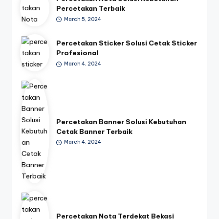
7
Percetakan Terbaik
March 5, 2024
0
-
Percetakan Sticker Solusi Cetak Sticker
6
Profesional
March 4, 2024
1
9
1
Percetakan Banner Solusi Kebutuhan
Cetak Banner Terbaik
March 4, 2024
Percetakan Nota Terdekat Bekasi