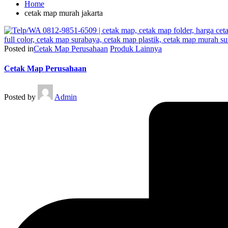
Home
cetak map murah jakarta
Posted in
Cetak Map Perusahaan
Produk Lainnya
Cetak Map Perusahaan
Posted by
Admin