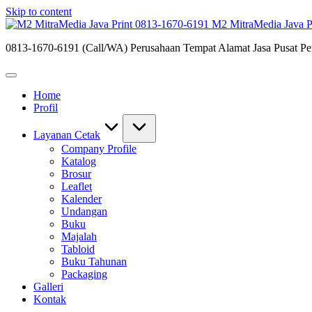
Skip to content
M2 MitraMedia Java P
0813-1670-6191 (Call/WA) Perusahaan Tempat Alamat Jasa Pusat Per
Home
Profil
Layanan Cetak
Company Profile
Katalog
Brosur
Leaflet
Kalender
Undangan
Buku
Majalah
Tabloid
Buku Tahunan
Packaging
Galleri
Kontak