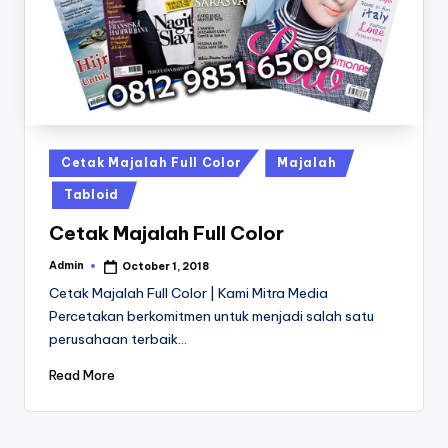
a
24
Jam
v
a
P
ri
n
Posted
Cetak Majalah Full Color
Majalah
in
t
Tabloid
0
Cetak Majalah Full Color
8
Admin
October 1, 2018
Posted
by
1
Cetak Majalah Full Color | Kami Mitra Media
Percetakan berkomitmen untuk menjadi salah satu
3
perusahaan terbaik…
-
Read More
1
6