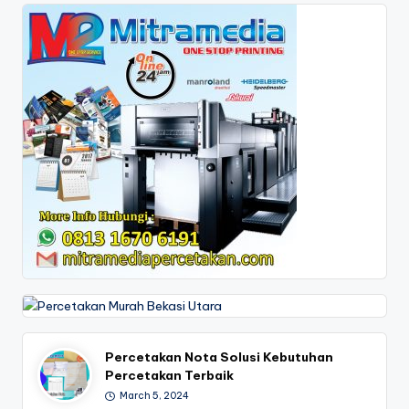
7
0
-
6
1
9
1
Percetakan Nota Solusi Kebutuhan
Percetakan Terbaik
March 5, 2024