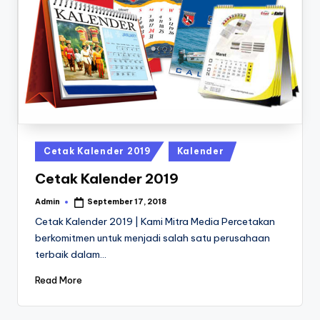
a
24
Jam
v
a
P
ri
n
t
Posted
Cetak Kalender 2019
Kalender
0
in
Cetak Kalender 2019
8
Admin
September 17, 2018
Posted
1
by
Cetak Kalender 2019 | Kami Mitra Media Percetakan
3
berkomitmen untuk menjadi salah satu perusahaan
terbaik dalam…
-
1
Read More
6