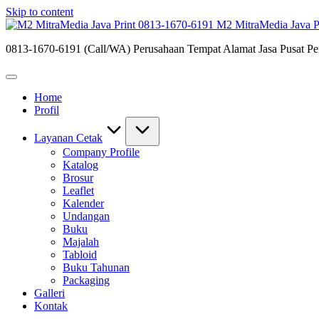
Skip to content
M2 MitraMedia Java P
0813-1670-6191 (Call/WA) Perusahaan Tempat Alamat Jasa Pusat Per
Home
Profil
Layanan Cetak
Company Profile
Katalog
Brosur
Leaflet
Kalender
Undangan
Buku
Majalah
Tabloid
Buku Tahunan
Packaging
Galleri
Kontak