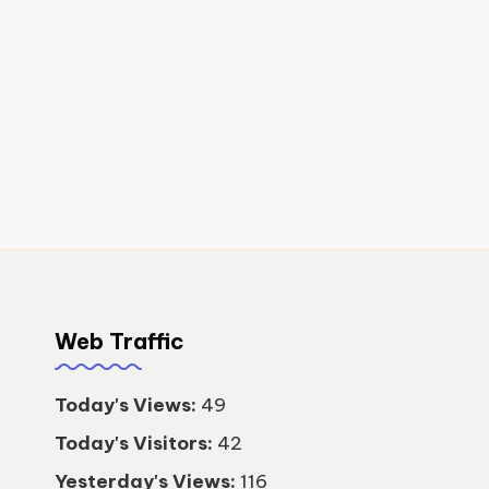
1
9
1
Web Traffic
Today's Views:
49
Today's Visitors:
42
Yesterday's Views:
116