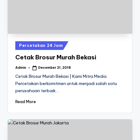
a
24
Jam
v
a
P
ri
Posted
Percetakan 24 Jam
n
in
Cetak Brosur Murah Bekasi
t
Admin
December 21, 2018
Posted
0
by
Cetak Brosur Murah Bekasi | Kami Mitra Media
8
Percetakan berkomitmen untuk menjadi salah satu
perusahaan terbaik…
1
3
Read More
-
1
6