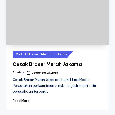
7
0
-
6
1
9
1
Posted
Cetak Brosur Murah Jakarta
in
Cetak Brosur Murah Jakarta
Admin
December 21, 2018
Posted
by
Cetak Brosur Murah Jakarta | Kami Mitra Media
Percetakan berkomitmen untuk menjadi salah satu
perusahaan terbaik…
Read More