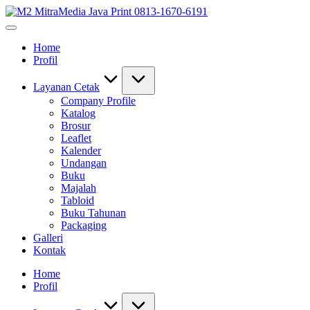
Skip
M2
to
0813-
MitraMedia
content
1670-
Java
Home
6191
Print
Profil
(Call/WA)
0813-
Perusahaan
1670-
Tempat
6191
Layanan Cetak
Alamat
Company Profile
Jasa
Katalog
Pusat
Brosur
Percetakan
Leaflet
Bekasi
Kalender
Barat
Undangan
Timur
Buku
Utara
Majalah
Selatan
Tabloid
Murah
Buku Tahunan
24
Packaging
Jam
Galleri
Kontak
Home
Profil