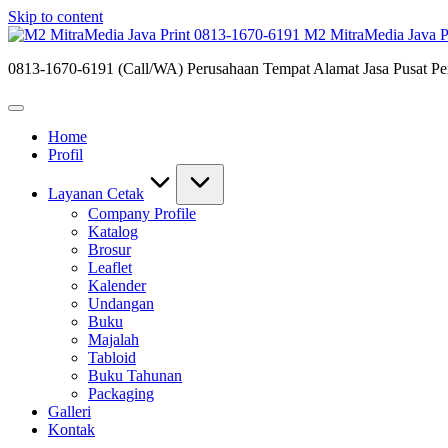
Skip to content
M2 MitraMedia Java P
0813-1670-6191 (Call/WA) Perusahaan Tempat Alamat Jasa Pusat Per
Home
Profil
Layanan Cetak
Company Profile
Katalog
Brosur
Leaflet
Kalender
Undangan
Buku
Majalah
Tabloid
Buku Tahunan
Packaging
Galleri
Kontak