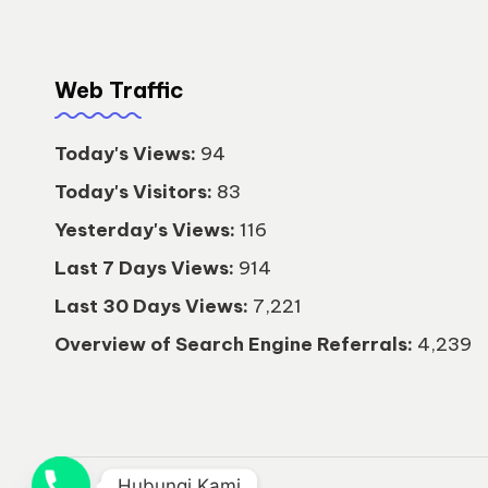
1
9
Web Traffic
1
Today's Views:
94
Today's Visitors:
83
Yesterday's Views:
116
Last 7 Days Views:
914
Last 30 Days Views:
7,221
Overview of Search Engine Referrals:
4,239
Hubungi Kami