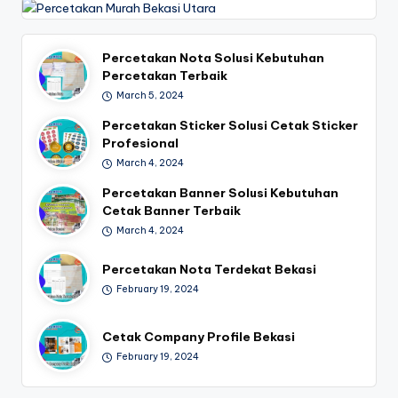
7
0
Percetakan Nota Solusi Kebutuhan
-
Percetakan Terbaik
6
March 5, 2024
1
Percetakan Sticker Solusi Cetak Sticker
Profesional
9
March 4, 2024
1
Percetakan Banner Solusi Kebutuhan
Cetak Banner Terbaik
March 4, 2024
Percetakan Nota Terdekat Bekasi
February 19, 2024
Cetak Company Profile Bekasi
February 19, 2024