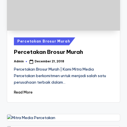
a
24
Jam
v
a
P
ri
Posted
Percetakan Brosur Murah
n
in
Percetakan Brosur Murah
t
Admin
December 21, 2018
Posted
0
by
Percetakan Brosur Murah | Kami Mitra Media
8
Percetakan berkomitmen untuk menjadi salah satu
perusahaan terbaik dalam…
1
3
Read More
-
1
6