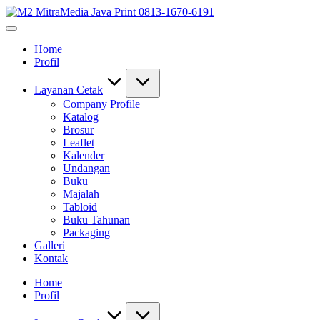
Skip
M2
to
0813-
MitraMedia
content
1670-
Java
Home
6191
Print
Profil
(Call/WA)
0813-
Perusahaan
1670-
Tempat
6191
Layanan Cetak
Alamat
Company Profile
Jasa
Katalog
Pusat
Brosur
Percetakan
Leaflet
Bekasi
Kalender
Barat
Undangan
Timur
Buku
Utara
Majalah
Selatan
Tabloid
Murah
Buku Tahunan
24
Packaging
Jam
Galleri
Kontak
Home
Profil