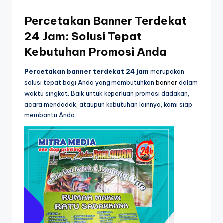
7
Percetakan Banner Terdekat
0
24 Jam: Solusi Tepat
-
Kebutuhan Promosi Anda
6
1
Percetakan banner terdekat 24 jam
merupakan
solusi tepat bagi Anda yang membutuhkan
banner
dalam
9
waktu singkat. Baik untuk keperluan promosi dadakan,
1
acara mendadak, ataupun kebutuhan lainnya, kami siap
membantu Anda.