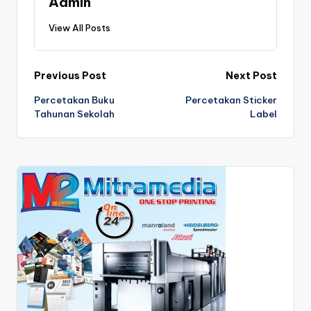
Admin
View All Posts
Post
Previous Post
Next Post
Percetakan Buku
Percetakan Sticker
navigation
Tahunan Sekolah
Label